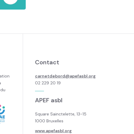
Contact
ation
carnetdebord@apefasbl.org
a
02 229 20 19
 du
APEF asbl
Square Sainctelette, 13-15
1000 Bruxelles
www.apefasbl.org