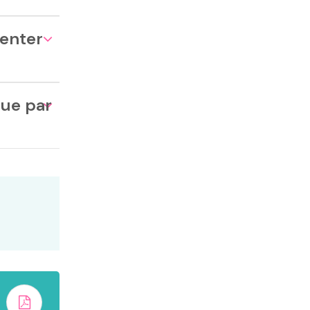
senter
nue par