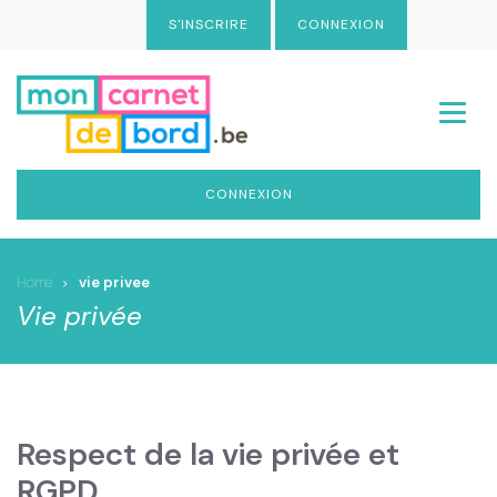
Aller
S'INSCRIRE
CONNEXION
au
contenu
principal
Menu
CONNEXION
Home
vie privee
Vie privée
Respect de la vie privée et
RGPD