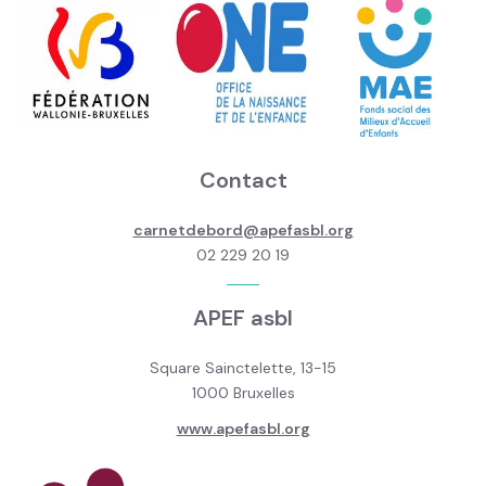
Contact
carnetdebord@apefasbl.org
02 229 20 19
APEF asbl
Square Sainctelette, 13-15
1000 Bruxelles
www.apefasbl.org
Image