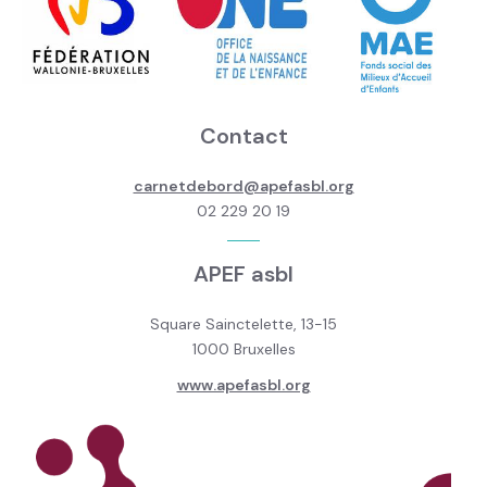
Contact
carnetdebord@apefasbl.org
02 229 20 19
APEF asbl
Square Sainctelette, 13-15
1000 Bruxelles
www.apefasbl.org
Image